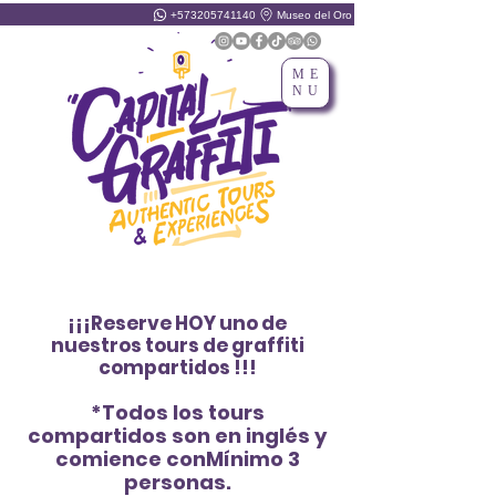
+573205741140
Museo del Oro
ME
NU
¡¡¡Reserve HOY uno de
nuestros tours de graffiti
compartidos !!!
*Todos los tours
compartidos son en inglés y
comience con
Mínimo 3
personas.