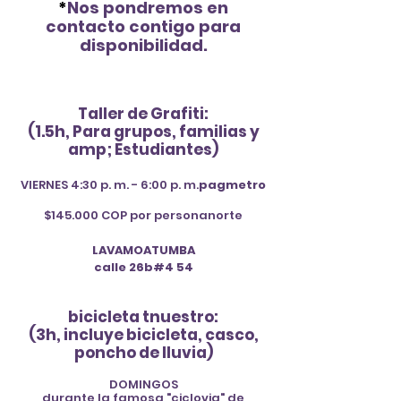
*
Nos pondremos en
contacto contigo para
disponibilidad
.
Taller de Grafiti:
(1.5
h
, Para grupos, familias y
amp; Estudiantes)
VIERNES 4:30 p. m. - 6:00 p. m.
pag
metro
$145.000 COP por persona
norte
LAVAMOATUMBA
calle 26b
#4 54
bicicleta t
nuestro
:
(3h, incluye bicicleta, casco,
poncho de lluvia
)
DOMINGOS
durante la famosa "ciclovia" de