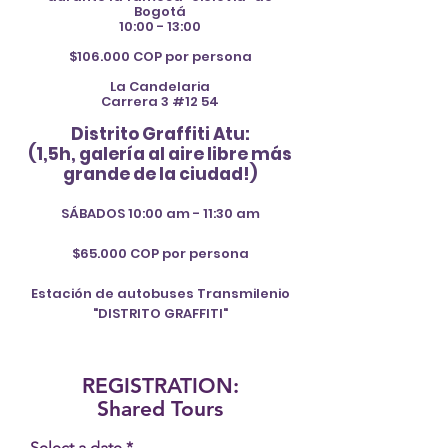
Bogotá
10:00 - 13:00
$106.000 COP por persona
La Candelaria
Carrera 3 #12 54
Distrito Graffiti A
tu:
(1,5h, galería al aire libre más
grande de la ciudad
!
)
SÁBADOS 10:00 am - 11:30 am
$65.000 COP por persona
Estación de autobuses Transmilenio
"DISTRITO GRAFFITI"
REGISTRATION:
Shared Tours
r
Select a date
*